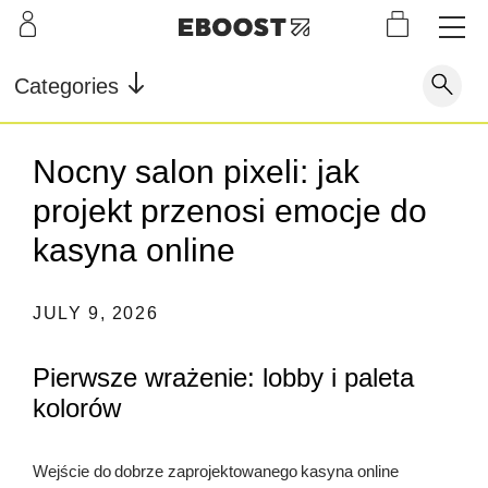
S
L
LEARN
INFO
OUR
KI
STOR
Our Story
FAQ
Categories
Shop
G
Supe
Blog
Contact
r
Pre-
Nocny salon pixeli: jak
Our Story
Supe
Powd
Work
Reco
Testimonials
Store Locator
projekt przenosi emocje do
r Fuel
er
out
very
Blog
Rewards
kasyna online
Reviews
Testimonials
JULY 9, 2026
Pierwsze wrażenie: lobby i paleta
FAQ
kolorów
CONTACT
Wejście do dobrze zaprojektowanego kasyna online
STORE LOCATOR