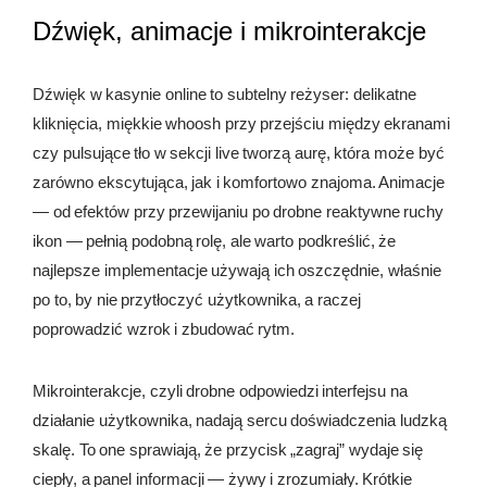
Dźwięk, animacje i mikrointerakcje
rejestrację bez depozytu
, które same w sobie są
elementem scenografii marketingowej, wkomponowanym
w layout i ton komunikacji.
Dźwięk w kasynie online to subtelny reżyser: delikatne
kliknięcia, miękkie whoosh przy przejściu między ekranami
czy pulsujące tło w sekcji live tworzą aurę, która może być
zarówno ekscytująca, jak i komfortowo znajoma. Animacje
— od efektów przy przewijaniu po drobne reaktywne ruchy
ikon — pełnią podobną rolę, ale warto podkreślić, że
najlepsze implementacje używają ich oszczędnie, właśnie
po to, by nie przytłoczyć użytkownika, a raczej
poprowadzić wzrok i zbudować rytm.
Mikrointerakcje, czyli drobne odpowiedzi interfejsu na
działanie użytkownika, nadają sercu doświadczenia ludzką
skalę. To one sprawiają, że przycisk „zagraj” wydaje się
ciepły, a panel informacji — żywy i zrozumiały. Krótkie