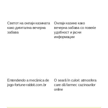
Светот на онлајн казината
Онлајн казино како
како дигитална вечерна
вечерна забава со повеќе
забава
удобност и јасни
информации
Entendendo a mecânica de
O seară în culori: atmosfera
jogo-fortune-rabbit.com.br
care dă farmec cazinourilor
online