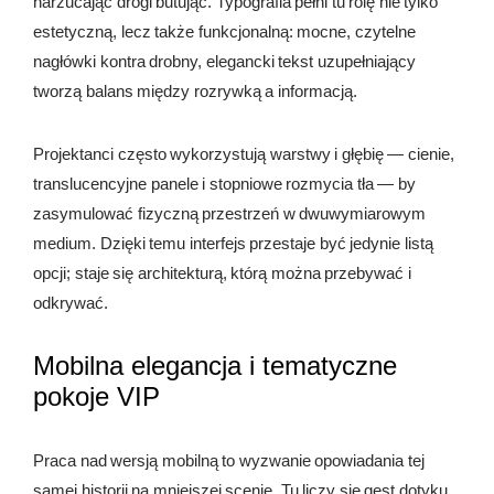
narzucając drogi butując. Typografia pełni tu rolę nie tylko
estetyczną, lecz także funkcjonalną: mocne, czytelne
nagłówki kontra drobny, elegancki tekst uzupełniający
tworzą balans między rozrywką a informacją.
Projektanci często wykorzystują warstwy i głębię — cienie,
translucencyjne panele i stopniowe rozmycia tła — by
zasymulować fizyczną przestrzeń w dwuwymiarowym
medium. Dzięki temu interfejs przestaje być jedynie listą
opcji; staje się architekturą, którą można przebywać i
odkrywać.
Mobilna elegancja i tematyczne
pokoje VIP
Praca nad wersją mobilną to wyzwanie opowiadania tej
samej historii na mniejszej scenie. Tu liczy się gest dotyku,