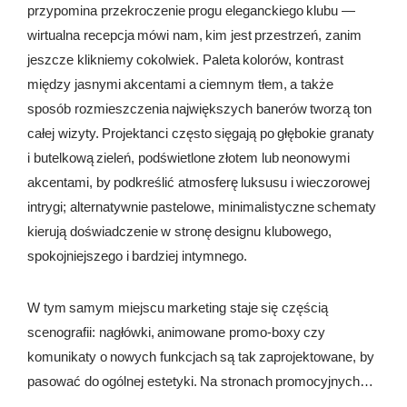
przypomina przekroczenie progu eleganckiego klubu —
REWARDS
wirtualna recepcja mówi nam, kim jest przestrzeń, zanim
jeszcze klikniemy cokolwiek. Paleta kolorów, kontrast
REVIEWS
między jasnymi akcentami a ciemnym tłem, a także
sposób rozmieszczenia największych banerów tworzą ton
całej wizyty. Projektanci często sięgają po głębokie granaty
i butelkową zieleń, podświetlone złotem lub neonowymi
akcentami, by podkreślić atmosferę luksusu i wieczorowej
intrygi; alternatywnie pastelowe, minimalistyczne schematy
kierują doświadczenie w stronę designu klubowego,
spokojniejszego i bardziej intymnego.
W tym samym miejscu marketing staje się częścią
scenografii: nagłówki, animowane promo-boxy czy
komunikaty o nowych funkcjach są tak zaprojektowane, by
pasować do ogólnej estetyki. Na stronach promocyjnych
często trafiamy na formułowania takie jak
spiny za