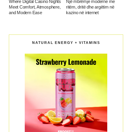
Where Digital Casino Nights
Një mbrëmje moderne me
Meet Comfort, Atmosphere,
ritëm, dritë dhe argëtim në
and Modern Ease
kazino në internet
NATURAL ENERGY + VITAMINS