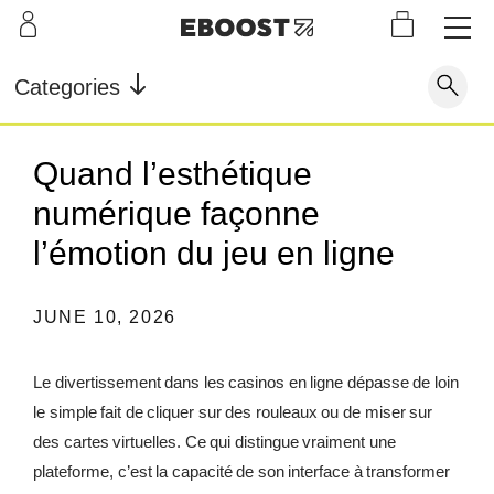
S
L
LEARN
INFO
OUR
KI
STOR
Our Story
FAQ
Categories
Shop
G
Supe
Blog
Contact
r
Pre-
Quand l’esthétique
Our Story
Supe
Powd
Work
Reco
Testimonials
Store Locator
numérique façonne
r Fuel
er
out
very
Blog
Rewards
l’émotion du jeu en ligne
Reviews
Testimonials
JUNE 10, 2026
Le divertissement dans les casinos en ligne dépasse de loin
FAQ
le simple fait de cliquer sur des rouleaux ou de miser sur
des cartes virtuelles. Ce qui distingue vraiment une
CONTACT
plateforme, c’est la capacité de son interface à transformer
STORE LOCATOR