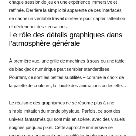
chaque session de jeu en une expérience immersive et
raffinée. Derrière la simplicité apparente de ces interfaces
REWARDS
se cache un véritable travail d’orfèvre pour capter l’attention
REVIEWS
et déclencher des sensations.
Le rôle des détails graphiques dans
l’atmosphère générale
À première vue, une grille de machines à sous ou une table
de blackjack numérique peut sembler standardisée.
Pourtant, ce sont les petites subtilités – comme le choix de
la palette de couleurs, la fluidité des animations ou les effets
sonores discrets – qui créent une ambiance élégante ou une
tension palpable. Les meilleurs casinos en ligne utilisent par
Le réalisme des graphismes ne se résume plus à une
exemple des teintes chaudes et naturelles pour inviter à la
simple imitation du monde physique. Parfois, ce sont des
détente, tandis que les interfaces ultramodernes préféreront
univers fantasmés qui sont mis en scène, avec des visuels
des contrastes marqués pour dynamiser chaque
soignés jusqu’au pixel. Cette approche immersive ne
mouvement.
repose pas seulement sur la qualité technologique, mais sur