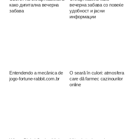
како дигитална вечерна
вечерна забава со повеќе
забава
удобност и јасни
информации
Entendendo a mecânica de
O seară în culori: atmosfera
jogo-fortune-rabbit.com.br
care dă farmec cazinourilor
online