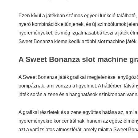
Ezen kívül a játékban számos egyedi funkció található,
nyerő kombinációk eltűnjenek, és új szimbólumok jelen
nyereményeket, és még izgalmasabbá teszi a játék élm
Sweet Bonanza kiemelkedik a többi slot machine játék 
A Sweet Bonanza slot machine gra
A Sweet Bonanza játék grafikai megjelenése lenyűgöz
pompáznak, ami vonzza a figyelmet. A háttérben látvány
játék során a zene és a hanghatások szinkronban vanna
A grafikai részletek és a zene együttes hatása az, ami
nyereményekre koncentrálnak, hanem az egész élményre
azt a varázslatos atmoszférát, amely miatt a Sweet Bo