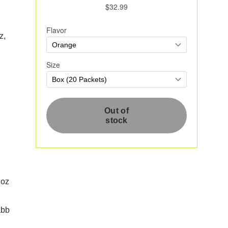
z,
a
hoz
ább