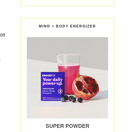
MIND + BODY ENERGIZER
ött
t