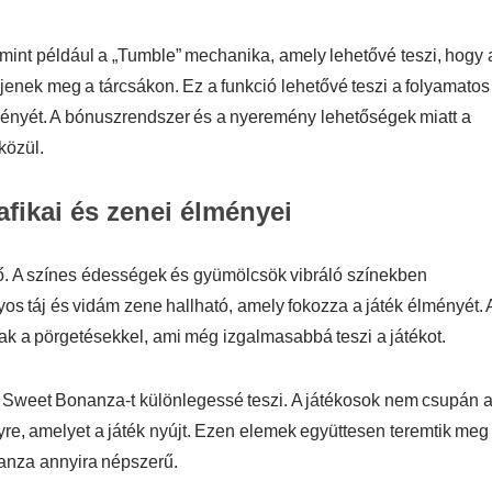
 mint például a „Tumble” mechanika, amely lehetővé teszi, hogy 
jenek meg a tárcsákon. Ez a funkció lehetővé teszi a folyamatos
ényét. A bónuszrendszer és a nyeremény lehetőségek miatt a
közül.
fikai és zenei élményei
ő. A színes édességek és gyümölcsök vibráló színekben
os táj és vidám zene hallható, amely fokozza a játék élményét. 
k a pörgetésekkel, ami még izgalmasabbá teszi a játékot.
 a Sweet Bonanza-t különlegessé teszi. A játékosok nem csupán 
, amelyet a játék nyújt. Ezen elemek együttesen teremtik meg
nanza annyira népszerű.