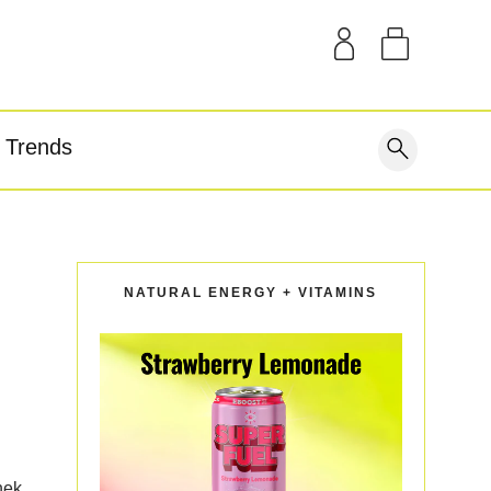
SAMPLE KITS
OUR STORY
THE BLOG
GEAR
Trends
covery
NATURAL ENERGY + VITAMINS
nek