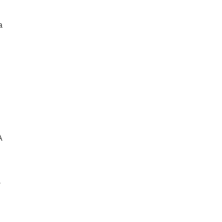
a
A
a