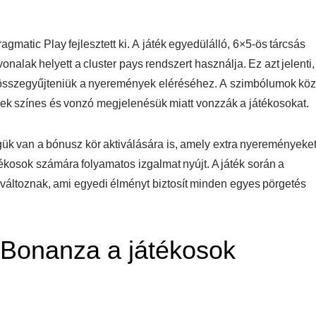
matic Play fejlesztett ki. A játék egyedülálló, 6×5-ös tárcsás
alak helyett a cluster pays rendszert használja. Ez azt jelenti,
 összegyűjteniük a nyeremények eléréséhez. A szimbólumok köz
ek színes és vonzó megjelenésük miatt vonzzák a játékosokat.
ük van a bónusz kör aktiválására is, amely extra nyereményeke
tékosok számára folyamatos izgalmat nyújt. A játék során a
áltoznak, ami egyedi élményt biztosít minden egyes pörgetés
 Bonanza a játékosok