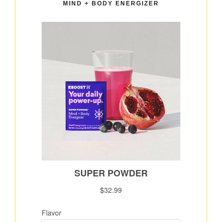
MIND + BODY ENERGIZER