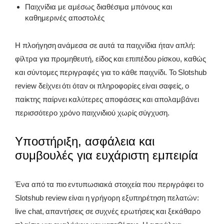
Παιχνίδια με αμέσως διαθέσιμα μπόνους και
καθημερινές αποστολές
Η πλοήγηση ανάμεσα σε αυτά τα παιχνίδια ήταν απλή:
φίλτρα για προμηθευτή, είδος και επιπέδου ρίσκου, καθώς
και σύντομες περιγραφές για το κάθε παιχνίδι. Το Slotshub
review δείχνει ότι όταν οι πληροφορίες είναι σαφείς, ο
παίκτης παίρνει καλύτερες αποφάσεις και απολαμβάνει
περισσότερο χρόνο παιχνιδιού χωρίς σύγχυση.
Υποστήριξη, ασφάλεια και
συμβουλές για ευχάριστη εμπειρία
Ένα από τα πιο εντυπωσιακά στοιχεία που περιγράφει το
Slotshub review είναι η γρήγορη εξυπηρέτηση πελατών:
live chat, απαντήσεις σε συχνές ερωτήσεις και ξεκάθαρο