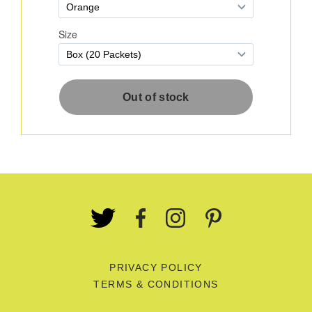
PRIVACY POLICY
TERMS & CONDITIONS